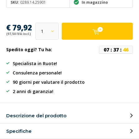
SKU:
0289.14.25901
In magazzino
€ 79,92
(97,50 IVA incl.)
0
7
:
3
7
:
4
6
Spedito oggi? Tu ha:
Specialista in Ruote!
Consulenza personale!
90 giorni per valutare il prodotto
2 anni di garanzia!
Descrizione del prodotto
Specifiche