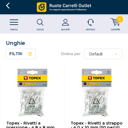
0
menu
cerca
accedi
service
carrello
Unghie
FILTRI
Ordina per:
Topex - Rivetti a
Topex - Rivetti a strappo
pressione - 4,8 x 8 mm
- 4,0 x 10 mm (50 pezzi)