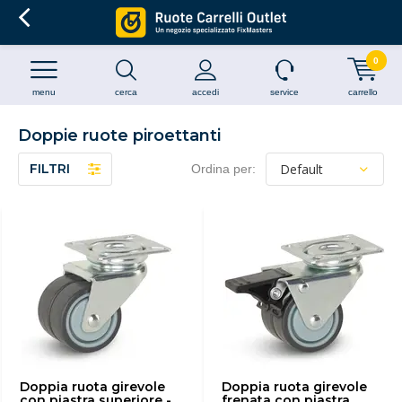
0
menu
cerca
accedi
service
carrello
Doppie ruote piroettanti
FILTRI
Ordina per:
Doppia ruota girevole
Doppia ruota girevole
con piastra superiore -
frenata con piastra