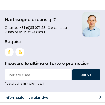
elevata capacità di carico. La nostra ampia gamma di
ruote piroettanti con doppia ruota è adatta sia per
applicazioni private che aziendali. Dal nostro negozio
Hai bisogno di consigli?
web, forniamo le nostre ruote non solo ai consumatori
ma anche alle aziende.
Chiamaci +31 (0)85 076 53 13 o contatta
la nostra Assistenza clienti.
Tutti i tipi di ruote gemellate
Seguici
Su WielenOutlet potete scegliere tra molti tipi diversi di
ruote doppie. Poiché le ruote gemellate sono girevoli, gli
oggetti con questo tipo di ruote sono facili da spostare
Ricevere le ultime offerte e promozioni
e da guidare. Più grande è il diametro della ruota, più
facile è il rotolamento. Con una ruota più grande, anche
la capacità di carico è spesso maggiore. Offriamo ruote
Iscriviti
piroettanti a doppia ruota con attacco a piastra o con
* Leggi qui le limitazioni legali
foro centrale per bullone. La maggior parte delle ruote è
dotata di un cuscinetto a sfera, che rende il rotolamento
molto fluido. Inoltre, il battistrada è in TPR (gomma
Informazioni aggiuntive
termoplastica), mentre il nucleo della ruota è in