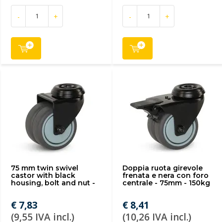
-
+
-
+
75 mm twin swivel
Doppia ruota girevole
castor with black
frenata e nera con foro
housing, bolt and nut -
centrale - 75mm - 150kg
€ 7,83
€ 8,41
(9,55 IVA incl.)
(10,26 IVA incl.)