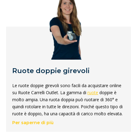
Ruote doppie girevoli
Le ruote doppie girevoli sono facili da acquistare online
su Ruote Carrelli Outlet. La gamma di
ruote
doppie è
molto ampia. Una ruota doppia può ruotare di 360° e
quindi rotolare in tutte le direzioni. Poiché questo tipo di
ruote è doppio, ha una capacità di carico molto elevata.
Ciò rende queste ruote ideali per il montaggio sotto i
Per saperne di più
mobili. Naturalmente, sono adatte anche ad altre
applicazioni in cui sono richieste grande flessibilità ed