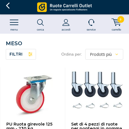
0
menu
cerca
accedi
service
carrello
MESO
FILTRI
Ordina per:
PU Ruota girevole 125
Set di 4 pezzi di ruote
mm - 230 kg
per ponteggi in gomma