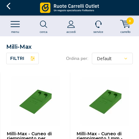
0
menu
cerca
accedi
service
carrello
Milli-Max
FILTRI
Ordina per:
Milli-Max - Cuneo di
Milli-Max - Cuneo di
riempimento per
riempimento 1 mm -