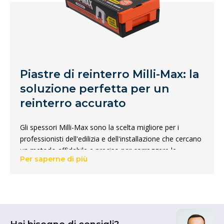
Piastre di reinterro Milli-Max: la
soluzione perfetta per un
reinterro accurato
Gli spessori Milli-Max sono la scelta migliore per i
professionisti dell'edilizia e dell'installazione che cercano
un metodo affidabile e preciso per correggere le
Per saperne di più
superfici irregolari. Che si tratti della posa di un
pavimento, di una parete o di qualsiasi altro tipo di
costruzione, queste piastre di riempimento offrono la
soluzione perfetta.
Con gli spessori Milli-Max, è possibile catturare e