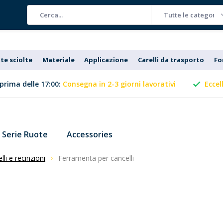
Tutte le categorie
te sciolte
Materiale
Applicazione
Carelli da trasporto
Fo
prima delle 17:00:
Consegna in 2-3 giorni lavorativi
Eccel
Serie Ruote
Accessories
li e recinzioni
Ferramenta per cancelli