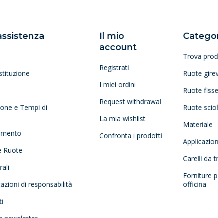
 assistenza
Il mio
Categor
account
Trova prod
Registrati
stituzione
Ruote girev
I miei ordini
Ruote fiss
Request withdrawal
zione e Tempi di
Ruote scio
La mia wishlist
Materiale
amento
Confronta i prodotti
Applicazio
e Ruote
Carelli da 
ali
Forniture p
tazioni di responsabilità
officina
ti