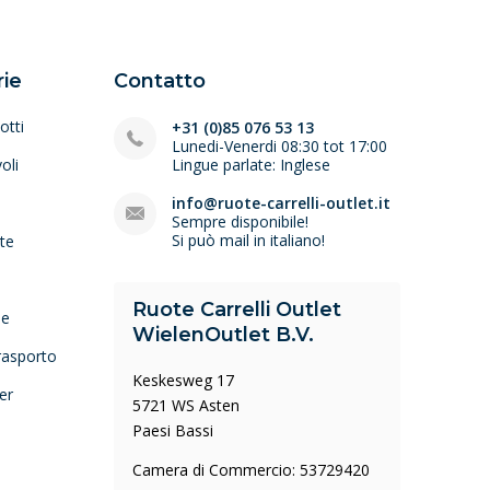
ie
Contatto
otti
+31 (0)85 076 53 13
Lunedi-Venerdi 08:30 tot 17:00
oli
Lingue parlate: Inglese
e
info@ruote-carrelli-outlet.it
Sempre disponibile!
Si può mail in italiano!
lte
Ruote Carrelli Outlet
ne
WielenOutlet B.V.
trasporto
Keskesweg 17
er
5721 WS Asten
Paesi Bassi
Camera di Commercio: 53729420