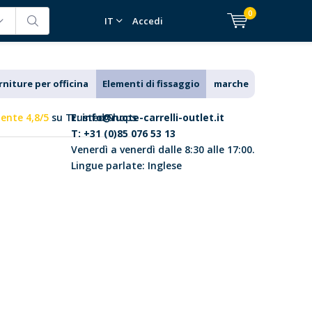
0
IT
Accedi
rniture per officina
Elementi di fissaggio
marche
lente 4,8/5
su Trusted Shops
E:
info@ruote-carrelli-outlet.it
T: +31 (0)85 076 53 13
Venerdì a venerdì dalle 8:30 alle 17:00.
Lingue parlate: Inglese