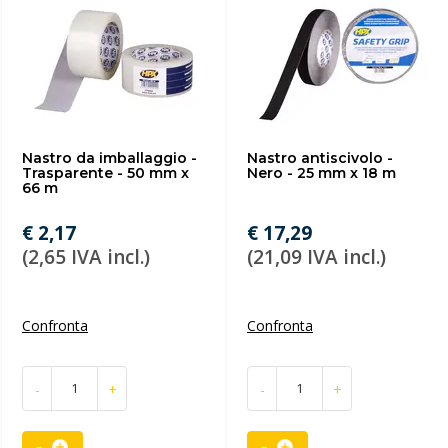
Nastro da imballaggio -
Nastro antiscivolo -
Trasparente - 50 mm x
Nero - 25 mm x 18 m
66 m
€ 2,17
€ 17,29
(2,65 IVA incl.)
(21,09 IVA incl.)
Confronta
Confronta
-
+
-
+