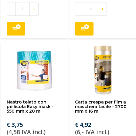
-
+
-
+
Nastro telato con
Carta crespa per film a
pellicola Easy mask -
maschera facile - 2700
550 mm x 20 m
mm x 16 m
€ 3,75
€ 4,92
(4,58 IVA incl.)
(6,- IVA incl.)