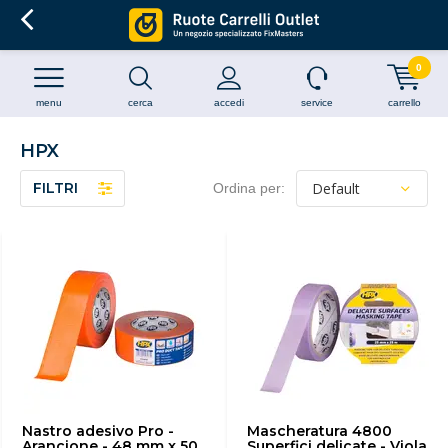
0
menu
cerca
accedi
service
carrello
HPX
FILTRI
Ordina per:
Nastro adesivo Pro -
Mascheratura 4800
Arancione - 48 mm x 50
Superfici delicate - Viola