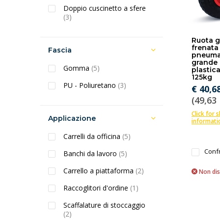
Doppio cuscinetto a sfere
(3)
Ruota g
frenata
Fascia
pneumat
grande 
Gomma
(5)
plastic
125kg
PU - Poliuretano
(3)
€ 40,6
(49,63 
Click for 
Applicazione
informati
Carrelli da officina
(5)
Conf
Banchi da lavoro
(5)
Carrello a piattaforma
(2)
Non dis
Raccoglitori d'ordine
(1)
Scaffalature di stoccaggio
(2)