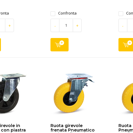
ronta
Confronta
Con
+
-
+
-
irevole in
Ruota girevole
Ruota 
con piastra
frenata Pneumatico
Pneuma