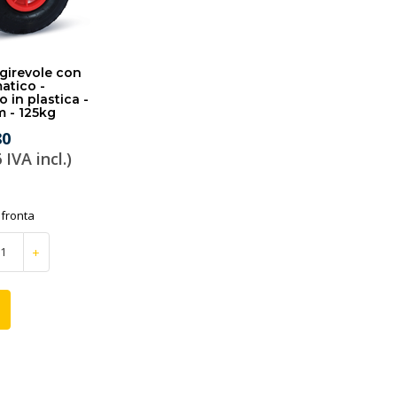
girevole con
atico -
o in plastica -
 - 125kg
80
 IVA incl.)
fronta
+