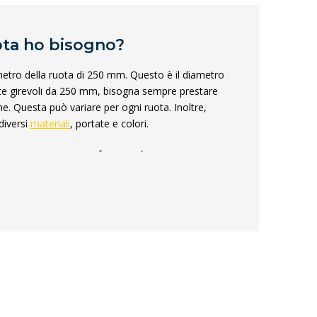
ota ho bisogno?
etro della ruota di 250 mm. Questo è il diametro
ote girevoli da 250 mm, bisogna sempre prestare
ne. Questa può variare per ogni ruota. Inoltre,
diversi
materiali
, portate e colori.
i una ruota girevole?
ndicata nelle specifiche del prodotto come
lla misura che va dalla base della ruota alla parte
uota girevole da 250 mm o
 mm?
zare 4
ruote girevoli
(con o senza freno) o 2 ruote