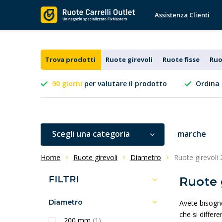
Assistenza Clienti
Trova prodotti
Ruote girevoli
Ruote fisse
Ruo
90 giorni
per valutare il prodotto
Ordina 
Scegli una categoria
marche
Home
Ruote girevoli
Diametro
Ruote girevol
FILTRI
Ruote 
Diametro
Avete bisogn
che si differe
200 mm
(1)