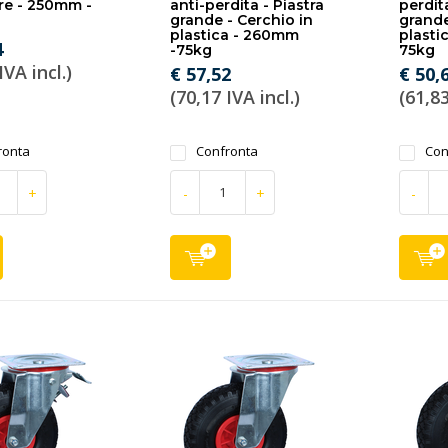
re - 250mm -
anti-perdita - Piastra
perdita
grande - Cerchio in
grande
plastica - 260mm
plasti
4
-75kg
75kg
IVA incl.)
€ 57,52
€ 50,
(70,17 IVA incl.)
(61,83
ronta
Confronta
Con
+
-
+
-