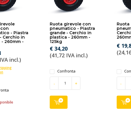
irevole
Ruota girevole con
Ruota 
 con
pneumatico - Piastra
pneum
ico - Piastra
grande - Cerchio in
Cerchi
- Cerchio in
plastica - 260mm -
260mm
a - 260mm -
125kg
€ 19,
€ 34,20
(24,16
8
(41,72 IVA incl.)
IVA incl.)
shipping
Confronta
Con
on
-
+
-
ronta
ponibile