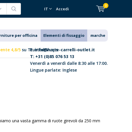
0
IT
Accedi
rniture per officina
Elementi di fissaggio
marche
lente 4,8/5
su Trusted Shops
E:
info@ruote-carrelli-outlet.it
T: +31 (0)85 076 53 13
Venerdì a venerdì dalle 8:30 alle 17:00.
Lingue parlate: Inglese
Abbiamo una vasta gamma di ruote girevoli da 250 mm