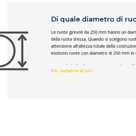
Di quale diametro di ru
Le ruote girevoli da 250 mm hanno un diam
della ruota stessa. Quando si scelgono ru
attenzione all'altezza totale della costruzio
esistono ruote con diametro di 250 mm in 
Qual è l'altezza totale d
Per saperne di più
L'altezza totale di una ruota da 250 mm è i
"altezza di costruzione". Si tratta quindi de
superiore della piastra o del foro centrale.
Quando scegliere una r
una ruota fissa da 250
A seconda dell'applicazione, è meglio utiliz