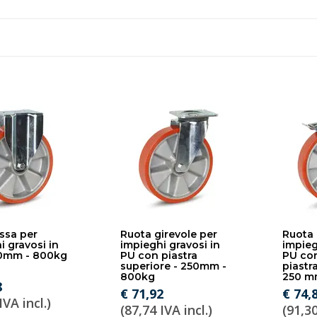
issa per
Ruota girevole per
Ruota 
i gravosi in
impieghi gravosi in
impieg
50mm - 800kg
PU con piastra
PU con
superiore - 250mm -
piastr
800kg
250 m
8
€ 71,92
€ 74,
IVA incl.)
(87,74 IVA incl.)
(91,30