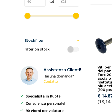
tot
Stockfilter
Filter on stock
Viti per
Assistenza Clienti!
dei pan
Torx 20
Hai una domanda?
acciaio 
Contatto
filettat
blu acc
(100 pez
€ 14,8
Specialista in Ruote!
(18,14 
Consulenza personale!
90 giorni per valutare il