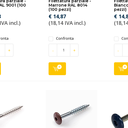
ura parziale -
Filettatura parziale -
Filetta
AL 9001 (100
Marrone RAL 8014
Bianco
(100 pezzi)
pezzi)
3
€ 14,87
€ 14,
IVA incl.)
(18,14 IVA incl.)
(18,14
ronta
Confronta
Con
+
-
+
-