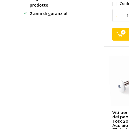
Conf
prodotto
2 anni di garanzia!
-
Viti per
dei pan
Torx 20
Acciaio 