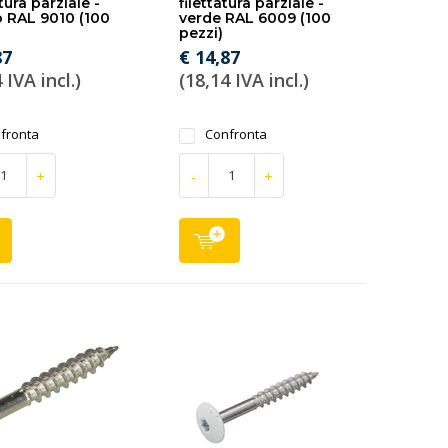
tura parziale -
filettatura parziale -
 RAL 9010 (100
verde RAL 6009 (100
pezzi)
87
€ 14,87
 IVA incl.)
(18,14 IVA incl.)
fronta
Confronta
+
-
+