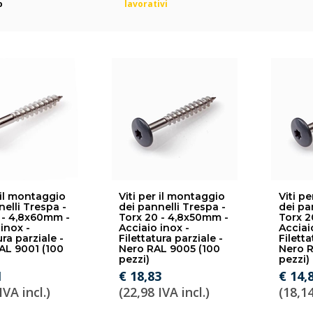
o
lavorativi
 il montaggio
Viti per il montaggio
Viti p
nelli Trespa -
dei pannelli Trespa -
dei pa
 - 4,8x60mm -
Torx 20 - 4,8x50mm -
Torx 2
inox -
Acciaio inox -
Acciai
ura parziale -
Filettatura parziale -
Filetta
AL 9001 (100
Nero RAL 9005 (100
Nero R
pezzi)
pezzi)
1
€ 18,83
€ 14,
IVA incl.)
(22,98 IVA incl.)
(18,14