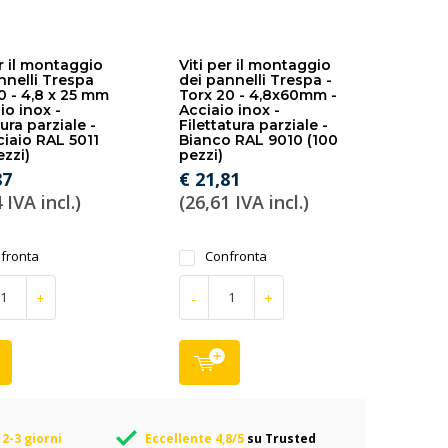
er il montaggio
Viti per il montaggio
nnelli Trespa
dei pannelli Trespa -
0 - 4,8 x 25 mm
Torx 20 - 4,8x60mm -
io inox -
Acciaio inox -
tura parziale -
Filettatura parziale -
ciaio RAL 5011
Bianco RAL 9010 (100
ezzi)
pezzi)
87
€ 21,81
 IVA incl.)
(26,61 IVA incl.)
fronta
Confronta
+
-
+
2-3 giorni
Eccellente 4,8/5
su Trusted