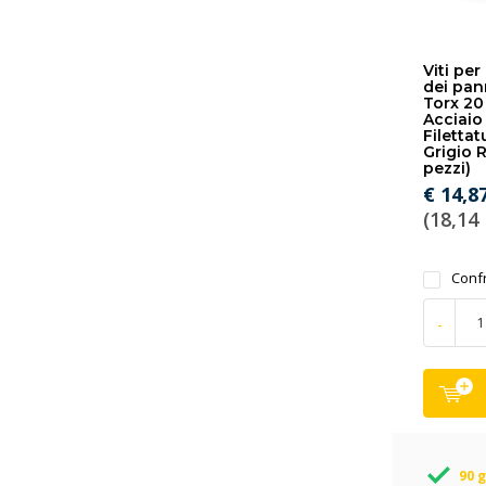
Viti per
dei pan
Torx 20
Acciaio 
Filettat
Grigio 
pezzi)
€ 14,8
(18,14 
Conf
-
90 g