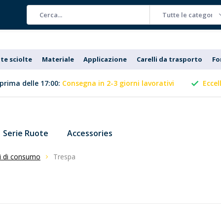
Tutte le categorie
te sciolte
Materiale
Applicazione
Carelli da trasporto
Fo
prima delle 17:00:
Consegna in 2-3 giorni lavorativi
Eccel
Serie Ruote
Accessories
li di consumo
Trespa