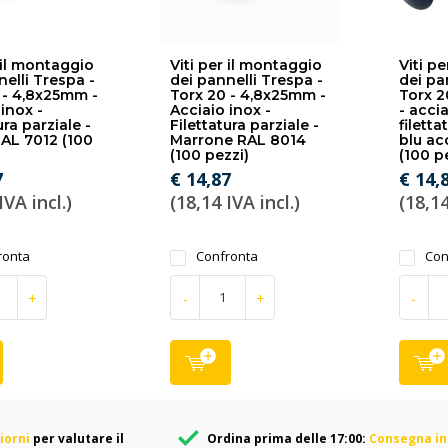
 il montaggio
Viti per il montaggio
Viti p
nelli Trespa -
dei pannelli Trespa -
dei pa
 - 4,8x25mm -
Torx 20 - 4,8x25mm -
Torx 2
inox -
Acciaio inox -
- accia
ura parziale -
Filettatura parziale -
filetta
RAL 7012 (100
Marrone RAL 8014
blu ac
(100 pezzi)
(100 p
7
€ 14,87
€ 14,
IVA incl.)
(18,14 IVA incl.)
(18,14
ronta
Confronta
Con
+
-
+
-
iorni
per valutare il
Ordina prima delle 17:00:
Consegna in 