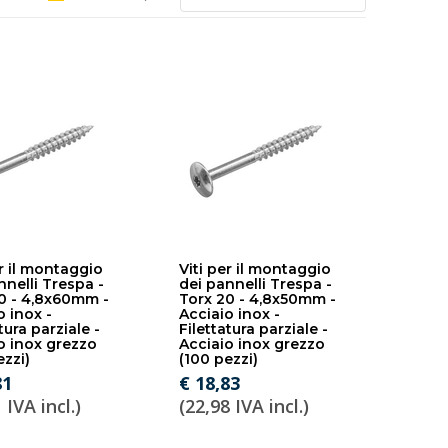
er il montaggio
Viti per il montaggio
nnelli Trespa -
dei pannelli Trespa -
0 - 4,8x60mm -
Torx 20 - 4,8x50mm -
o inox -
Acciaio inox -
tura parziale -
Filettatura parziale -
o inox grezzo
Acciaio inox grezzo
ezzi)
(100 pezzi)
81
€ 18,83
 IVA incl.)
(22,98 IVA incl.)