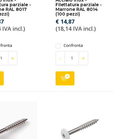
o inox -
Acciaio inox -
tura parziale -
Filettatura parziale -
ne RAL 8017
Marrone RAL 8014
ezzi)
(100 pezzi)
87
€ 14,87
 IVA incl.)
(18,14 IVA incl.)
fronta
Confronta
+
-
+