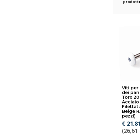
prodott
Viti per
dei pan
Torx 20
Acciaio 
Filettat
Beige R
pezzi)
€ 21,8
(26,61 