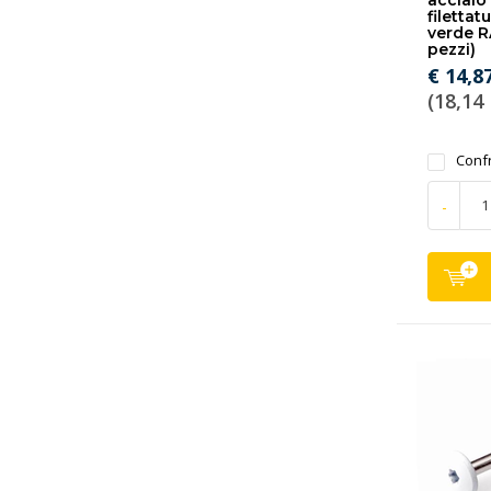
acciaio 
filettat
verde R
pezzi)
€ 14,8
(18,14 
Conf
-