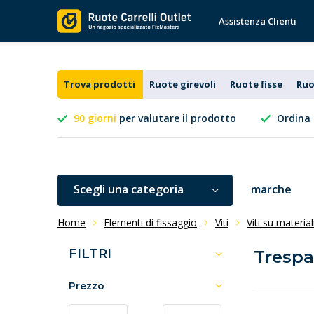
Assistenza Clienti
Trova prodotti
Ruote girevoli
Ruote fisse
Ruo
90 giorni
per valutare il prodotto
Ordina 
Scegli una categoria
marche
Home
Elementi di fissaggio
Viti
Viti su materia
FILTRI
Trespa
Prezzo