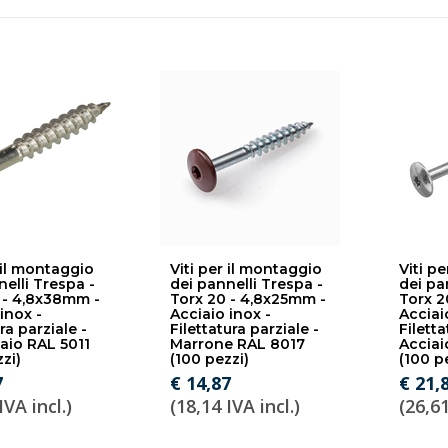
 il montaggio
Viti per il montaggio
Viti p
nelli Trespa -
dei pannelli Trespa -
dei pa
 - 4,8x38mm -
Torx 20 - 4,8x25mm -
Torx 2
inox -
Acciaio inox -
Acciai
ura parziale -
Filettatura parziale -
Filetta
iaio RAL 5011
Marrone RAL 8017
Acciai
zi)
(100 pezzi)
(100 p
7
€ 14,87
€ 21,
IVA incl.)
(18,14 IVA incl.)
(26,61