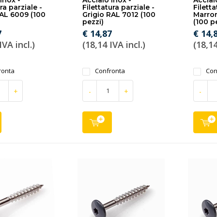
inox -
Acciaio inox -
Acciai
ura parziale -
Filettatura parziale -
Filetta
AL 6009 (100
Grigio RAL 7012 (100
Marro
pezzi)
(100 p
7
€ 14,87
€ 14,
IVA incl.)
(18,14 IVA incl.)
(18,14
ronta
Confronta
Con
+
-
+
-