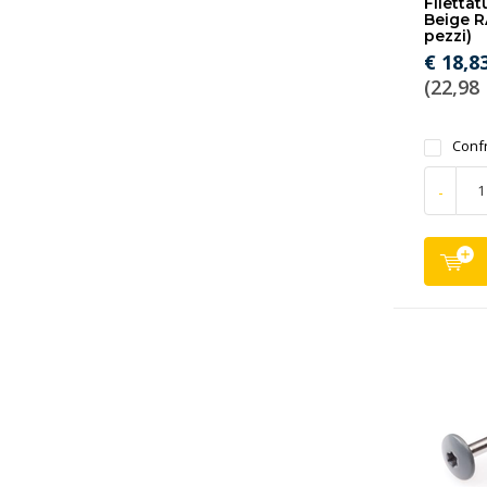
Filettat
Beige R
pezzi)
€ 18,8
(22,98 
Conf
-