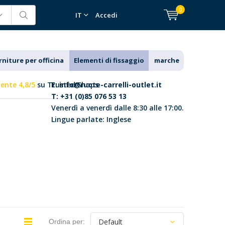
0
IT
Accedi
rniture per officina
Elementi di fissaggio
marche
lente 4,8/5
su Trusted Shops
E:
info@ruote-carrelli-outlet.it
T: +31 (0)85 076 53 13
Venerdì a venerdì dalle 8:30 alle 17:00.
Lingue parlate: Inglese
Ordina per: