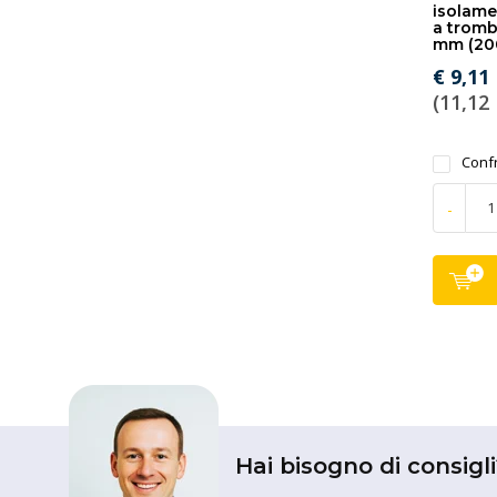
isolame
a tromb
mm (200
€ 9,11
(11,12 
Conf
-
Hai bisogno di consigli