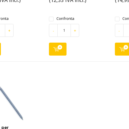
IVA incl.)
(12,33 IVA incl.)
(14,99
ronta
Confronta
Con
+
-
+
-
i per