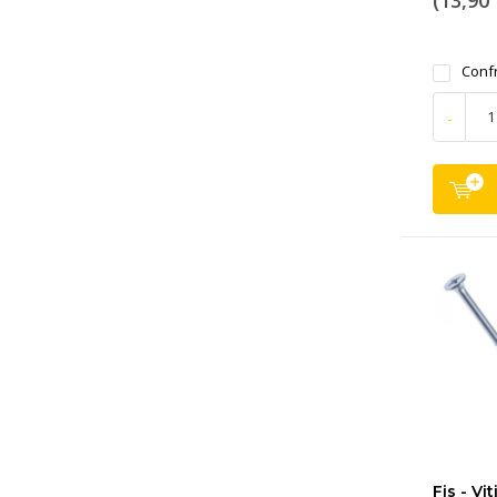
(13,90 
Conf
-
Fis - Vit