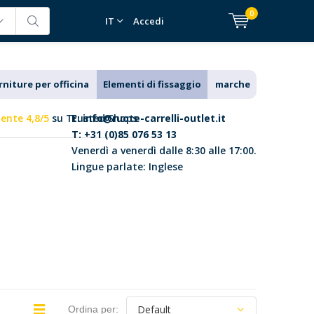
0
IT
Accedi
rniture per officina
Elementi di fissaggio
marche
lente 4,8/5
su Trusted Shops
E:
info@ruote-carrelli-outlet.it
T: +31 (0)85 076 53 13
Venerdì a venerdì dalle 8:30 alle 17:00.
Lingue parlate: Inglese
Ordina per: