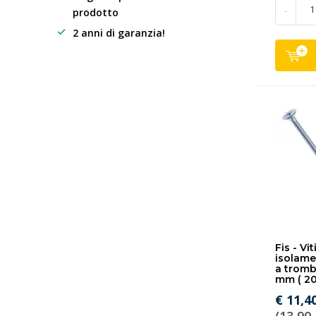
-
prodotto
2 anni di garanzia!
Fis - Vit
isolame
a tromb
mm ( 20
€ 11,4