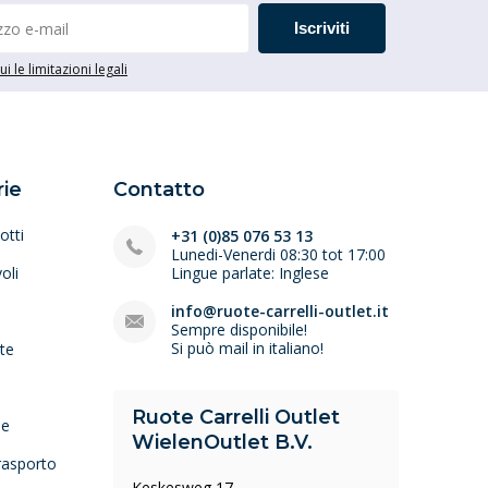
Iscriviti
i le limitazioni legali
ie
Contatto
otti
+31 (0)85 076 53 13
Lunedi-Venerdi 08:30 tot 17:00
oli
Lingue parlate: Inglese
e
info@ruote-carrelli-outlet.it
Sempre disponibile!
Si può mail in italiano!
lte
Ruote Carrelli Outlet
ne
WielenOutlet B.V.
trasporto
Keskesweg 17