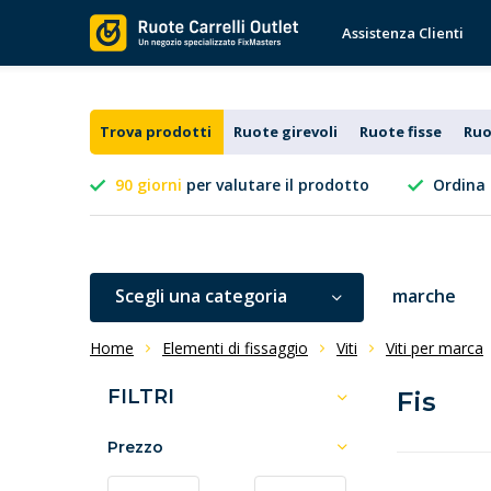
Assistenza Clienti
Trova prodotti
Ruote girevoli
Ruote fisse
Ruo
90 giorni
per valutare il prodotto
Ordina 
Scegli una categoria
marche
Home
Elementi di fissaggio
Viti
Viti per marca
FILTRI
Fis
Prezzo