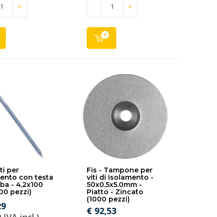
+
-
+
iti per
Fis - Tampone per
ento con testa
viti di isolamento -
ba - 4,2x100
50x0.5x5.0mm -
0 pezzi)
Piatto - Zincato
(1000 pezzi)
29
€ 92,53