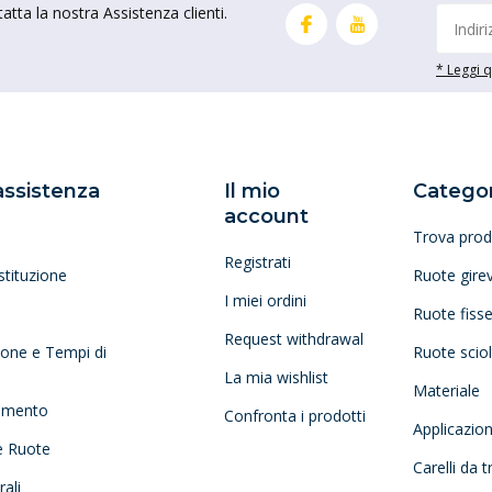
tta la nostra Assistenza clienti.
* Leggi qu
 assistenza
Il mio
Categor
account
Trova prod
Registrati
stituzione
Ruote girev
I miei ordini
Ruote fiss
Request withdrawal
zione e Tempi di
Ruote scio
La mia wishlist
Materiale
amento
Confronta i prodotti
Applicazio
e Ruote
Carelli da 
ali