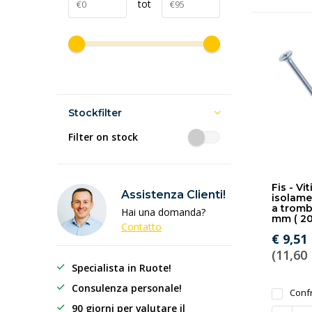
tot
Stockfilter
Filter on stock
Fis - Vit
Assistenza Clienti!
isolame
a tromb
Hai una domanda?
mm ( 20
Contatto
€ 9,51
(11,60 
Specialista in Ruote!
Consulenza personale!
Conf
90 giorni per valutare il