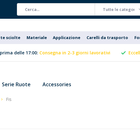
Tutte le categorie
te sciolte
Materiale
Applicazione
Carelli da trasporto
Fo
prima delle 17:00:
Consegna in 2-3 giorni lavorativi
Eccel
Serie Ruote
Accessories
Fis