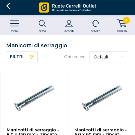
0
menu
cerca
accedi
service
carrello
Manicotti di serraggio
FILTRI
Ordina per:
Manicotti di serraggio -
Manicotti di serraggio -
8,0 x 130 mm - Zincato
6,0 x 60 mm - zincati