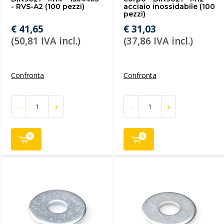
- RVS-A2 (100 pezzi)
acciaio inossidabile (100
pezzi)
€ 41,65
€ 31,03
(50,81 IVA incl.)
(37,86 IVA incl.)
Confronta
Confronta
-
+
-
+