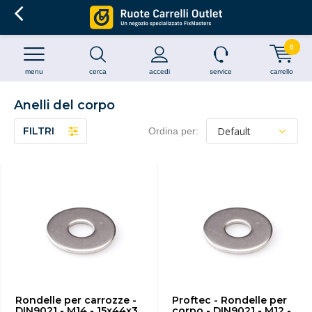
0
menu
cerca
accedi
service
carrello
Anelli del corpo
FILTRI
Ordina per:
Rondelle per carrozze -
Proftec - Rondelle per
DIN9021 - M14 - 15x44x3
corpo - DIN9021 - M12 -