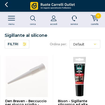
0
menu
cerca
accedi
service
carrello
Sigillante al silicone
FILTRI
Ordina per:
Den Braven - Beccuccio
Bison - Sigillante
per stucco sciolto -
siliconico ad alta