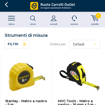
0
menu
cerca
accedi
service
carrello
Strumenti di misura
FILTRI
Ordina per:
Stanley - Metro a nastro
MVC Tools - Metro a
- 5 m
nastro - 16 mm x 5 m -