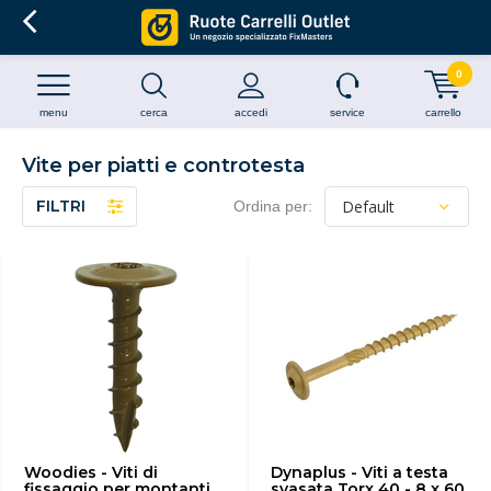
0
menu
cerca
accedi
service
carrello
Vite per piatti e controtesta
FILTRI
Ordina per:
Woodies - Viti di
Dynaplus - Viti a testa
fissaggio per montanti
svasata Torx 40 - 8 x 60