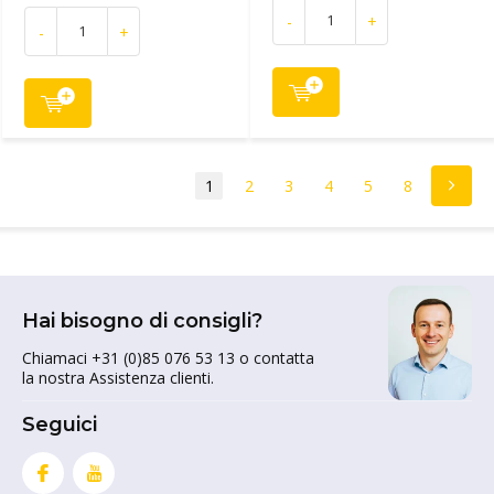
-
+
-
+
1
2
3
4
5
8
Hai bisogno di consigli?
Chiamaci +31 (0)85 076 53 13 o contatta
la nostra Assistenza clienti.
Seguici