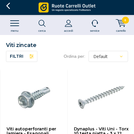
0
menu
cerca
accedi
service
carrello
Viti zincate
FILTRI
Ordina per:
Viti autoperforanti per
Dynaplus - Viti Uni - Torx
lamiera - Esagonali
10 testa piatta - 3 x 12