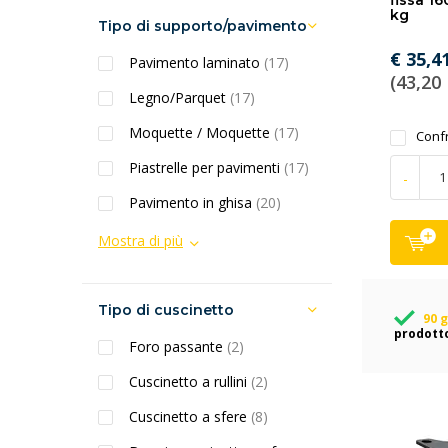
fissa 1
kg
Tipo di supporto/pavimento
€ 35,4
Pavimento laminato
(17)
(43,20 
Legno/Parquet
(17)
Moquette / Moquette
(17)
Conf
Piastrelle per pavimenti
(17)
-
Pavimento in ghisa
(20)
Mostra di più
Tipo di cuscinetto
90 g
prodott
Foro passante
(2)
Cuscinetto a rullini
(2)
Cuscinetto a sfere
(8)