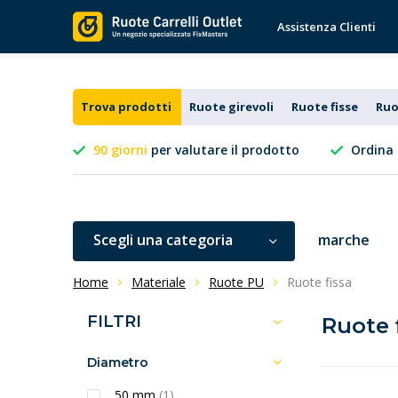
Assistenza Clienti
Trova prodotti
Ruote girevoli
Ruote fisse
Ruo
90 giorni
per valutare il prodotto
Ordina 
Scegli una categoria
marche
Home
Materiale
Ruote PU
Ruote fissa
FILTRI
Ruote 
Diametro
50 mm
(1)