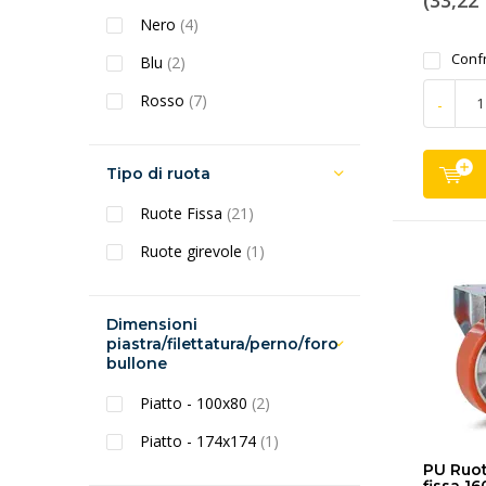
(33,22 
Nero
(4)
Conf
Blu
(2)
Rosso
(7)
-
Tipo di ruota
Ruote Fissa
(21)
Ruote girevole
(1)
Dimensioni
piastra/filettatura/perno/foro
bullone
Piatto - 100x80
(2)
Piatto - 174x174
(1)
PU Ruo