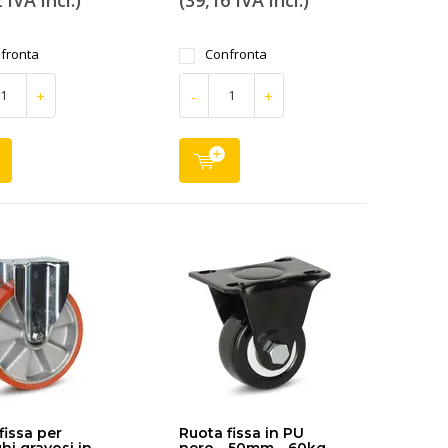
 IVA incl.)
(39,16 IVA incl.)
fronta
Confronta
+
-
+
fissa per
Ruota fissa in PU