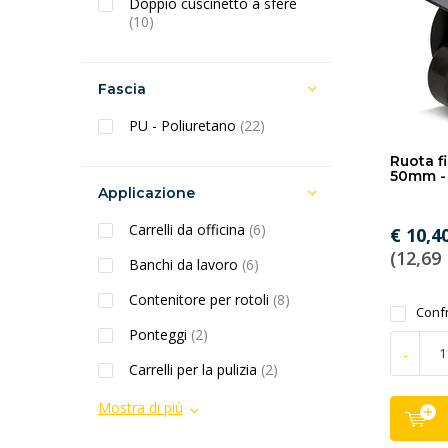
Doppio cuscinetto a sfere
(10)
Fascia
PU - Poliuretano
(22)
Ruota fi
50mm -
Applicazione
Carrelli da officina
(6)
€ 10,4
(12,69 
Banchi da lavoro
(6)
Contenitore per rotoli
(8)
Conf
Ponteggi
(2)
-
Carrelli per la pulizia
(2)
Mostra di più