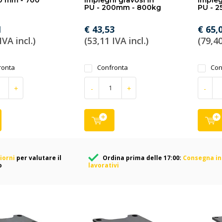
60 mm - 700
impieghi gravosi in
impieg
PU - 200mm - 800kg
PU - 
1
€ 43,53
€ 65,
IVA incl.)
(53,11 IVA incl.)
(79,40
ronta
Confronta
Con
+
-
+
-
iorni
per valutare il
Ordina prima delle 17:00:
Consegna in 
o
lavorativi