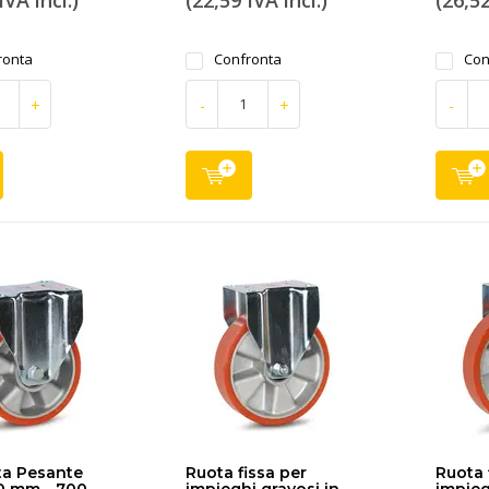
IVA incl.)
(22,59 IVA incl.)
(26,52
ronta
Confronta
Con
+
-
+
-
ta Pesante
Ruota fissa per
Ruota 