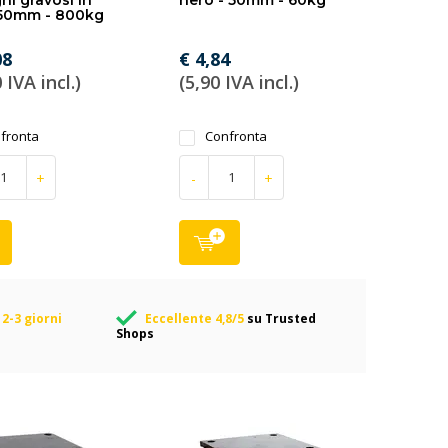
hi gravosi in
nero - 50mm - 60kg
250mm - 800kg
08
€ 4,84
 IVA incl.)
(5,90 IVA incl.)
fronta
Confronta
+
-
+
2-3 giorni
Eccellente 4,8/5
su Trusted
Shops