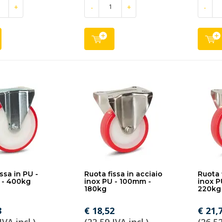
+
-
+
-
ssa in PU -
Ruota fissa in acciaio
Ruota 
- 400kg
inox PU - 100mm -
inox P
180kg
220kg
3
€ 18,52
€ 21,