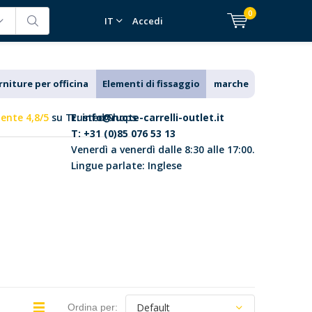
0
IT
Accedi
rniture per officina
Elementi di fissaggio
marche
lente 4,8/5
su Trusted Shops
E:
info@ruote-carrelli-outlet.it
T: +31 (0)85 076 53 13
Venerdì a venerdì dalle 8:30 alle 17:00.
Lingue parlate: Inglese
Ordina per: