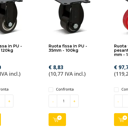
ssa in PU -
Ruota fissa in PU -
Ruota 
 120kg
35mm - 100kg
pesant
mm - 
0
€ 8,83
€ 97,
IVA incl.)
(10,77 IVA incl.)
(119,2
ronta
Confronta
Con
+
-
+
-