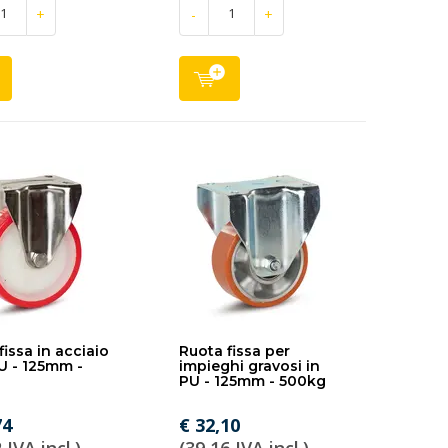
+
-
+
fissa in acciaio
Ruota fissa per
U - 125mm -
impieghi gravosi in
PU - 125mm - 500kg
74
€ 32,10