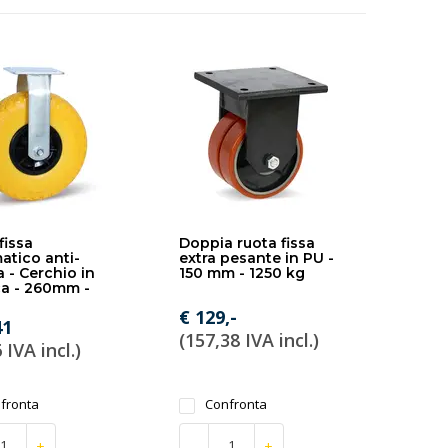
fissa
Doppia ruota fissa
tico anti-
extra pesante in PU -
a - Cerchio in
150 mm - 1250 kg
ca - 260mm -
€ 129,-
41
(157,38 IVA incl.)
 IVA incl.)
fronta
Confronta
+
-
+