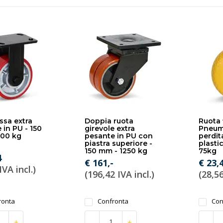
ssa extra
Doppia ruota
Ruota 
 in PU - 150
girevole extra
Pneuma
000 kg
pesante in PU con
perdit
piastra superiore -
plasti
150 mm - 1250 kg
75kg
4
€ 161,-
€ 23,
IVA incl.)
(196,42 IVA incl.)
(28,56
ronta
Confronta
Con
+
-
+
-