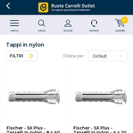
0
menu
cerca
accedi
service
carrello
Tappi in nylon
FILTRI
Ordina per:
Fischer - SX Plus -
Fischer - SX Plus -
Tasselli in nylon - 8 x 40
Tasselli in nylon - 4 x 20