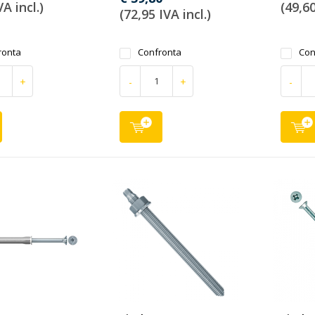
VA incl.)
(49,60
(72,95 IVA incl.)
ronta
Confronta
Con
+
-
+
-