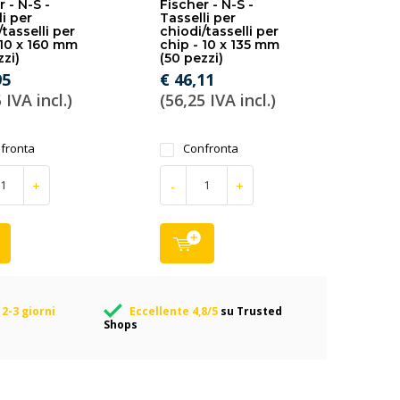
 - N-S -
Fischer - N-S -
li per
Tasselli per
tasselli per
chiodi/tasselli per
 10 x 160 mm
chip - 10 x 135 mm
zzi)
(50 pezzi)
95
€ 46,11
 IVA incl.)
(56,25 IVA incl.)
fronta
Confronta
+
-
+
2-3 giorni
Eccellente 4,8/5
su Trusted
Shops