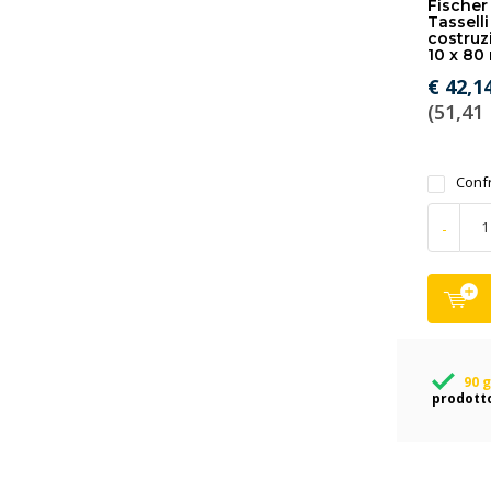
Fischer 
Tasselli
costruz
10 x 80
€ 42,1
(51,41 
Conf
-
90 g
prodott