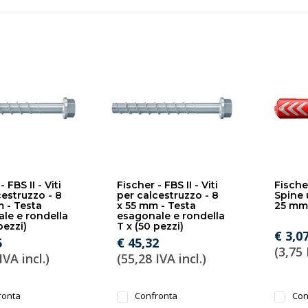
 FBS II - Viti
Fischer - FBS II - Viti
Fische
cestruzzo - 8
per calcestruzzo - 8
Spine u
 - Testa
x 55 mm - Testa
25 mm 
le e rondella
esagonale e rondella
pezzi)
T x (50 pezzi)
€ 3,0
5
€ 45,32
(3,75 
IVA incl.)
(55,28 IVA incl.)
ronta
Confronta
Con