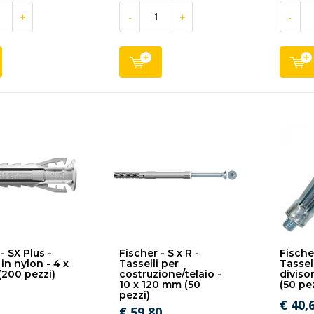
+
-
+
-
- SX Plus -
Fischer - S x R -
Fische
 in nylon - 4 x
Tasselli per
Tassell
200 pezzi)
costruzione/telaio -
diviso
10 x 120 mm (50
(50 pe
pezzi)
€ 40,
€ 59,80