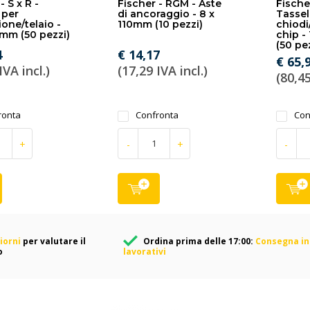
- S x R -
Fischer - RGM - Aste
Fischer
 per
di ancoraggio - 8 x
Tassel
ione/telaio -
110mm (10 pezzi)
chiodi/
 mm (50 pezzi)
chip -
(50 pe
4
€ 14,17
€ 65,
IVA incl.)
(17,29 IVA incl.)
(80,45
ronta
Confronta
Con
+
-
+
-
iorni
per valutare il
Ordina prima delle 17:00:
Consegna in 
o
lavorativi