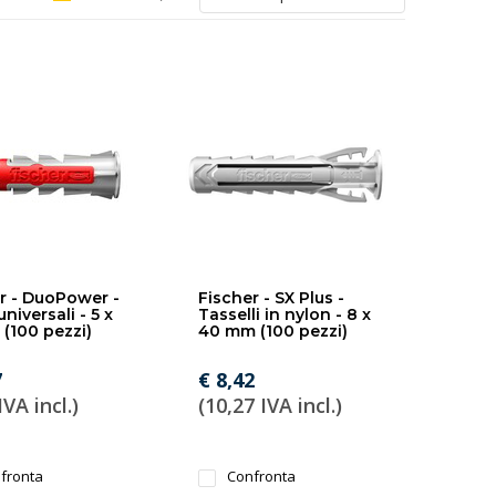
r - DuoPower -
Fischer - SX Plus -
niversali - 5 x
Tasselli in nylon - 8 x
(100 pezzi)
40 mm (100 pezzi)
7
€ 8,42
IVA incl.)
(10,27 IVA incl.)
fronta
Confronta