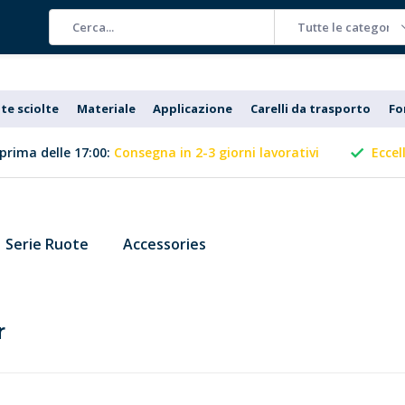
Tutte le categorie
te sciolte
Materiale
Applicazione
Carelli da trasporto
Fo
prima delle 17:00:
Consegna in 2-3 giorni lavorativi
Eccel
Serie Ruote
Accessories
r