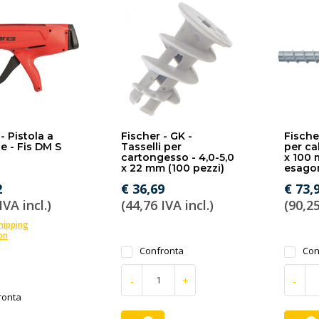
- Pistola a
Fischer - GK -
Fischer
e - Fis DM S
Tasselli per
per ca
cartongesso - 4,0-5,0
x 100 
x 22 mm (100 pezzi)
esagon
2
€ 36,69
€ 73,
IVA incl.)
(44,76 IVA incl.)
(90,25
shipping
on
Confronta
Con
-
+
-
ronta