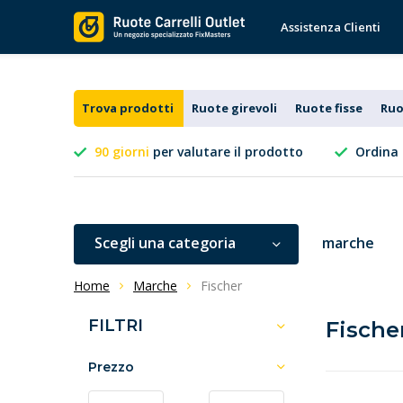
Assistenza Clienti
Trova prodotti
Ruote girevoli
Ruote fisse
Ruo
90 giorni
per valutare il prodotto
Ordina 
Scegli una categoria
marche
Home
Marche
Fischer
FILTRI
Fische
Prezzo