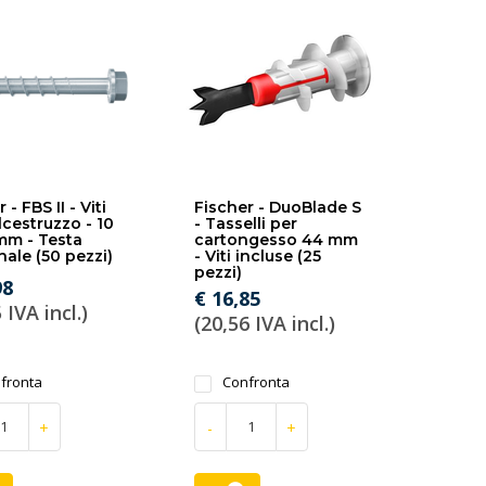
 - FBS II - Viti
Fischer - DuoBlade S
lcestruzzo - 10
- Tasselli per
mm - Testa
cartongesso 44 mm
ale (50 pezzi)
- Viti incluse (25
pezzi)
98
€ 16,85
 IVA incl.)
(20,56 IVA incl.)
fronta
Confronta
+
-
+