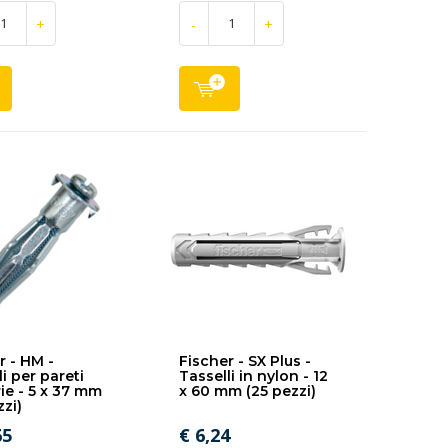
+
-
+
r - HM -
Fischer - SX Plus -
i per pareti
Tasselli in nylon - 12
rie - 5 x 37 mm
x 60 mm (25 pezzi)
zzi)
65
€ 6,24