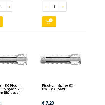
+
-
+
 - SX Plus -
Fischer - Spine SX -
i in nylon - 10
8x65 (50 pezzi)
m (50 pezzi)
2
€ 7,23