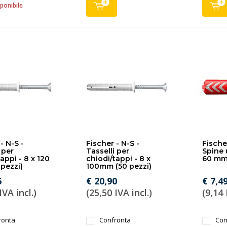
ponibile
- N-S -
Fischer - N-S -
Fische
 per
Tasselli per
Spine u
appi - 8 x 120
chiodi/tappi - 8 x
60 mm 
pezzi)
100mm (50 pezzi)
6
€ 20,90
€ 7,4
IVA incl.)
(25,50 IVA incl.)
(9,14 
ronta
Confronta
Con