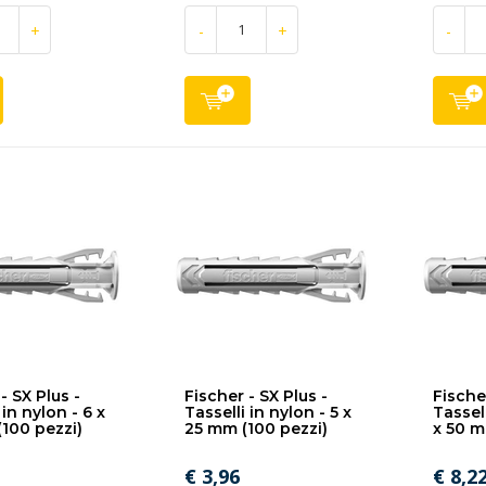
+
-
+
-
- SX Plus -
Fischer - SX Plus -
Fischer
 in nylon - 6 x
Tasselli in nylon - 5 x
Tassell
100 pezzi)
25 mm (100 pezzi)
x 50 m
€ 3,96
€ 8,2