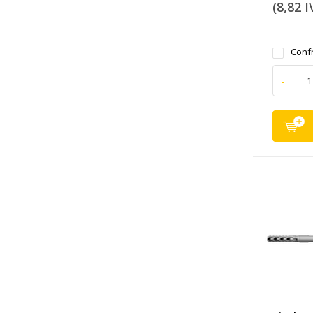
(8,82 I
Conf
-