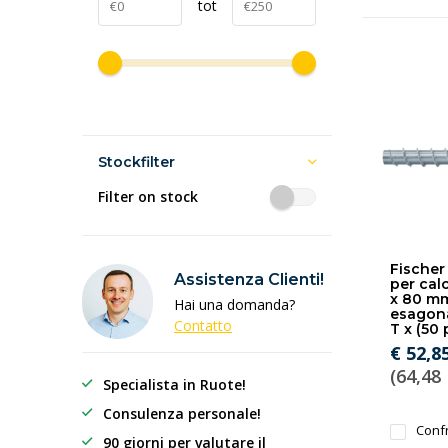
tot
Stockfilter
Filter on stock
Fischer -
Assistenza Clienti!
per cal
x 80 mm
Hai una domanda?
esagona
Contatto
T x (50 
€ 52,8
(64,48 
Specialista in Ruote!
Consulenza personale!
Conf
90 giorni per valutare il