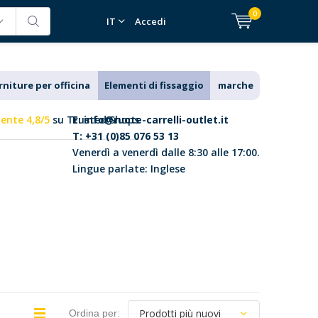
0
IT
Accedi
rniture per officina
Elementi di fissaggio
marche
lente 4,8/5
su Trusted Shops
E:
info@ruote-carrelli-outlet.it
T: +31 (0)85 076 53 13
Venerdì a venerdì dalle 8:30 alle 17:00.
Lingue parlate: Inglese
Ordina per: