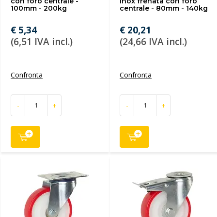
con foro centrale -
inox frenata con foro
100mm - 200kg
centrale - 80mm - 140kg
€ 5,34
€ 20,21
(6,51 IVA incl.)
(24,66 IVA incl.)
Confronta
Confronta
-
+
-
+