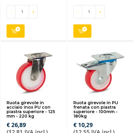
-
+
-
+
Ruota girevole in
Ruota girevole in PU
acciaio inox PU con
frenata con piastra
piastra superiore - 125
superiore - 100mm -
mm - 220 kg
180kg
€ 26,89
€ 10,29
(32,81 IVA incl.)
(12,55 IVA incl.)