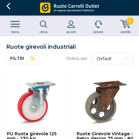
0
menu
cerca
accedi
service
carrello
Ruote girevoli industriali
FILTRI
Ordina per:
PU Ruota girevole 125
Ruote Girevole Vintage -
mm - 230 kg
Retro design 75 mm - 80