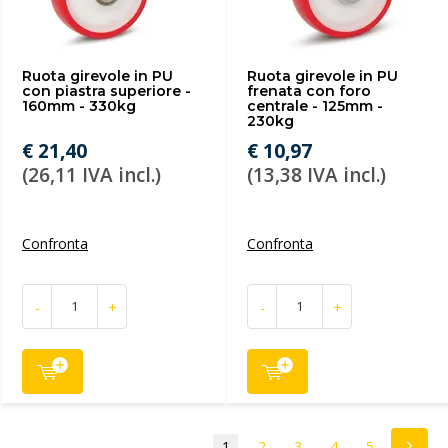
Ruota girevole in PU
Ruota girevole in PU
con piastra superiore -
frenata con foro
160mm - 330kg
centrale - 125mm -
230kg
€ 21,40
€ 10,97
(26,11 IVA incl.)
(13,38 IVA incl.)
Confronta
Confronta
-
+
-
+
1
2
3
4
5