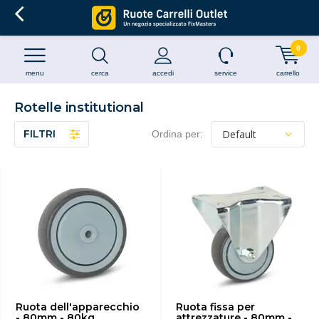
0
menu
cerca
accedi
service
carrello
Rotelle institutional
FILTRI
Ordina per:
Ruota dell'apparecchio
Ruota fissa per
- 80mm - 80kg
attrezzature - 80mm -