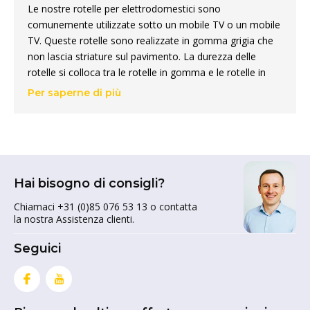
Le nostre rotelle per elettrodomestici sono
comunemente utilizzate sotto un mobile TV o un mobile
TV. Queste rotelle sono realizzate in gomma grigia che
non lascia striature sul pavimento. La durezza delle
rotelle si colloca tra le rotelle in gomma e le rotelle in
plastica dura. A causa della presenza di plastificanti,
Per saperne di più
contattateci se avete un pavimento fragile. La
combinazione di cuscinetti a sfera e gomma garantisce
una riduzione del rumore, rendendo le nostre ruote
piroettanti estremamente adatte anche negli ospedali e
nei centri di cura, ad esempio.
Hai bisogno di consigli?
Le ruote piroettanti per elettrodomestici sono dotate di
Chiamaci +31 (0)85 076 53 13 o contatta
tappi protettivi che riducono al minimo la raccolta di fili e
la nostra Assistenza clienti.
capelli. Inoltre, essendo dotate di cuscinetti a sfera, le
ruote hanno eccellenti proprietà di rotolamento. Le
Seguici
rotelle per elettrodomestici hanno una superficie di
scorrimento più ampia rispetto alle
rotelle per carrelli
e
hanno una maggiore capacità di carico.