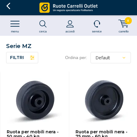
0
menu
cerca
accedi
service
carrello
Serie MZ
FILTRI
Ordina per:
Ruota per mobili nera -
Ruota per mobili nera -
50 mm - 40 kg
75 mm - 60 kg