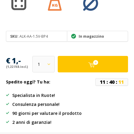
SKU:
ALK-AA-1.5V-BP4
In magazzino
€ 1,-
(1,22 IVA incl.)
1
1
:
4
0
:
1
1
Spedito oggi? Tu ha:
Specialista in Ruote!
Consulenza personale!
90 giorni per valutare il prodotto
2 anni di garanzia!