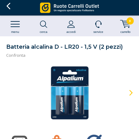
0
menu
cerca
accedi
service
carrello
Batteria alcalina D - LR20 - 1,5 V (2 pezzi)
Confronta