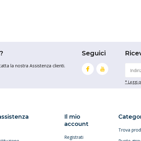
?
Seguici
Rice
tta la nostra Assistenza clienti.
* Leggi qu
 assistenza
Il mio
Categor
account
Trova prod
Registrati
stituzione
Ruote girev