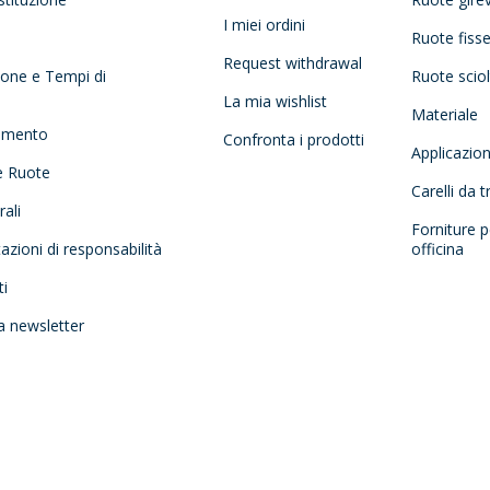
I miei ordini
Ruote fiss
Request withdrawal
zione e Tempi di
Ruote scio
La mia wishlist
Materiale
amento
Confronta i prodotti
Applicazio
e Ruote
Carelli da 
ali
Forniture p
tazioni di responsabilità
officina
ti
la newsletter