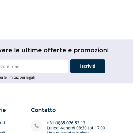
vere le ultime offerte e promozioni
Iscriviti
i le limitazioni legali
ie
Contatto
otti
+31 (0)85 076 53 13
Lunedi-Venerdi 08:30 tot 17:00
oli
Lingue parlate: Inglese