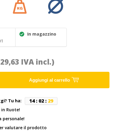
In magazzino
01
(29,63 IVA incl.)
Aggiungi al carrello
1
4
:
0
2
:
2
8
ggi? Tu ha:
 in Ruote!
 personale!
er valutare il prodotto