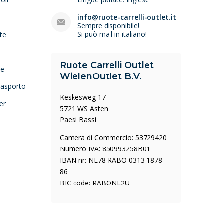
e
info@ruote-carrelli-outlet.it
Sempre disponibile!
Si può mail in italiano!
lte
Ruote Carrelli Outlet
ne
WielenOutlet B.V.
trasporto
Keskesweg 17
er
5721 WS Asten
Paesi Bassi
Camera di Commercio: 53729420
Numero IVA: 850993258B01
IBAN nr: NL78 RABO 0313 1878
86
BIC code: RABONL2U