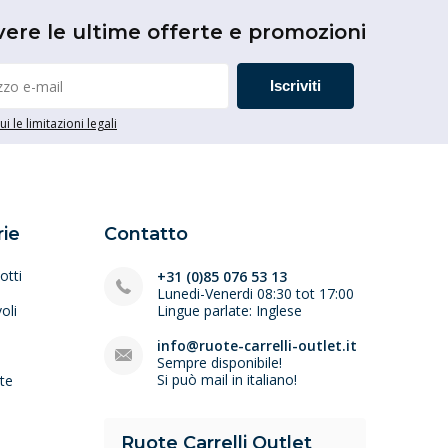
vere le ultime offerte e promozioni
Iscriviti
i le limitazioni legali
ie
Contatto
otti
+31 (0)85 076 53 13
Lunedi-Venerdi 08:30 tot 17:00
oli
Lingue parlate: Inglese
e
info@ruote-carrelli-outlet.it
Sempre disponibile!
Si può mail in italiano!
lte
Ruote Carrelli Outlet