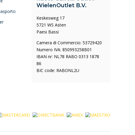
ne
WielenOutlet B.V.
trasporto
Keskesweg 17
er
5721 WS Asten
Paesi Bassi
Camera di Commercio: 53729420
Numero IVA: 850993258B01
IBAN nr: NL78 RABO 0313 1878
86
BIC code: RABONL2U