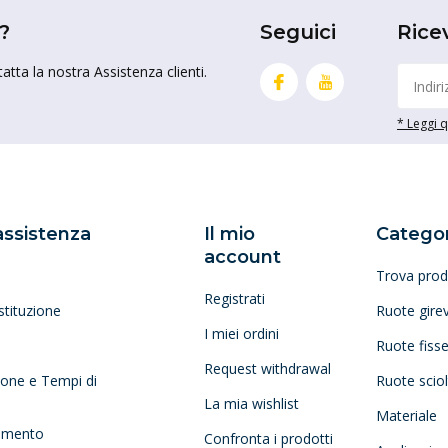
?
Seguici
Rice
tta la nostra Assistenza clienti.
* Leggi qu
 assistenza
Il mio
Categor
account
Trova prod
Registrati
stituzione
Ruote girev
I miei ordini
Ruote fiss
Request withdrawal
zione e Tempi di
Ruote scio
La mia wishlist
Materiale
amento
Confronta i prodotti