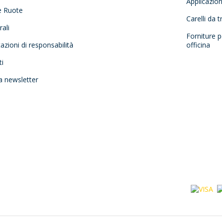
Applicazio
e Ruote
Carelli da 
ali
Forniture p
tazioni di responsabilità
officina
ti
la newsletter