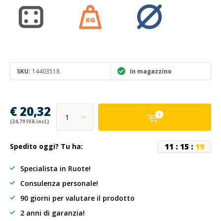
SKU:
14403518
In magazzino
€ 20,32
(24,79 IVA incl.)
1
1
:
1
5
:
1
9
Spedito oggi? Tu ha:
Specialista in Ruote!
Consulenza personale!
90 giorni per valutare il prodotto
2 anni di garanzia!