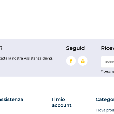
?
Seguici
Rice
tta la nostra Assistenza clienti.
* Leggi qu
 assistenza
Il mio
Categor
account
Trova prod