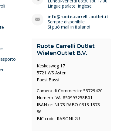
Lunedi-Venerdi 08:30 tot 17:00
oli
Lingue parlate: Inglese
e
info@ruote-carrelli-outlet.it
Sempre disponibile!
Si può mail in italiano!
lte
Ruote Carrelli Outlet
ne
WielenOutlet B.V.
trasporto
Keskesweg 17
er
5721 WS Asten
Paesi Bassi
Camera di Commercio: 53729420
Numero IVA: 850993258B01
IBAN nr: NL78 RABO 0313 1878
86
BIC code: RABONL2U