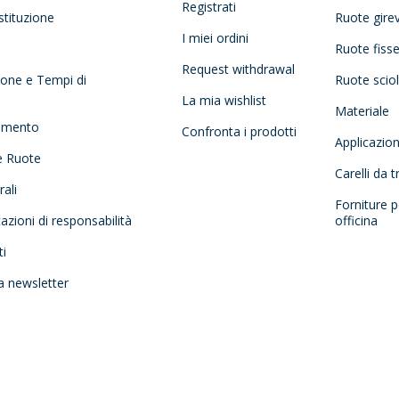
Registrati
stituzione
Ruote girev
I miei ordini
Ruote fiss
Request withdrawal
zione e Tempi di
Ruote scio
La mia wishlist
Materiale
amento
Confronta i prodotti
Applicazio
e Ruote
Carelli da 
ali
Forniture p
tazioni di responsabilità
officina
ti
la newsletter