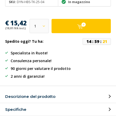
SKU:
DYN-HBS-TK-25-04
In magazzino
€ 15,42
(18,81 IVA incl.)
1
4
:
5
9
:
2
1
Spedito oggi? Tu ha:
Specialista in Ruote!
Consulenza personale!
90 giorni per valutare il prodotto
2 anni di garanzia!
Descrizione del prodotto
Specifiche