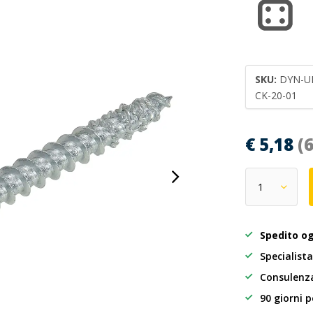
SKU:
DYN-U
CK-20-01
€ 5,18
(
Spedito o
Specialista
Consulenza
90 giorni p