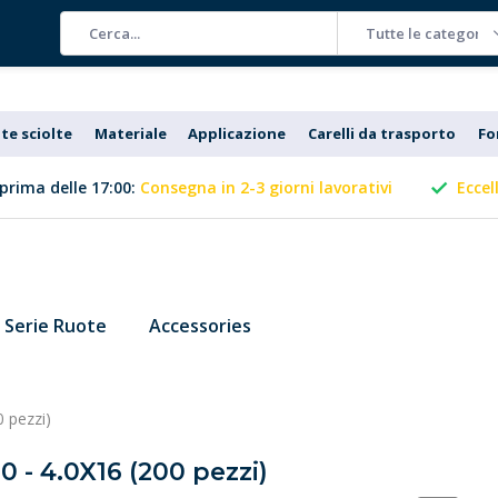
Tutte le categorie
te sciolte
Materiale
Applicazione
Carelli da trasporto
Fo
prima delle 17:00:
Consegna in 2-3 giorni lavorativi
Eccel
Serie Ruote
Accessories
0 pezzi)
0 - 4.0X16 (200 pezzi)