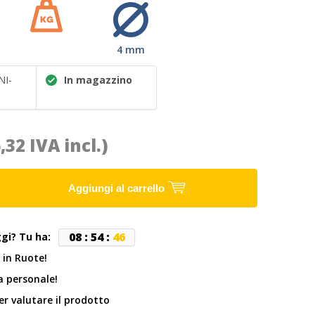
4 mm
NI-
In magazzino
6,32 IVA incl.)
Aggiungi al carrello
0
8
:
5
4
:
4
6
ggi? Tu ha:
 in Ruote!
 personale!
er valutare il prodotto