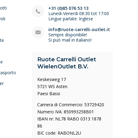
otti
+31 (0)85 076 53 13
Lunedi-Venerdi 08:30 tot 17:00
oli
Lingue parlate: Inglese
e
info@ruote-carrelli-outlet.it
Sempre disponibile!
Si può mail in italiano!
lte
Ruote Carrelli Outlet
ne
WielenOutlet B.V.
trasporto
Keskesweg 17
er
5721 WS Asten
Paesi Bassi
Camera di Commercio: 53729420
Numero IVA: 850993258B01
IBAN nr: NL78 RABO 0313 1878
86
BIC code: RABONL2U