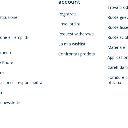
account
Trova prod
Registrati
stituzione
Ruote girev
I miei ordini
Ruote fiss
Request withdrawal
zione e Tempi di
Ruote scio
La mia wishlist
Materiale
amento
Confronta i prodotti
Applicazio
e Ruote
Carelli da 
ali
Forniture p
tazioni di responsabilità
officina
ti
la newsletter