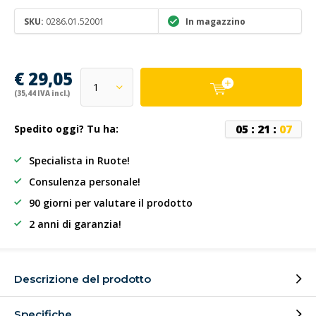
SKU:
0286.01.52001
In magazzino
€ 29,05
(35,44 IVA incl.)
0
5
:
2
1
:
0
7
Spedito oggi? Tu ha:
Specialista in Ruote!
Consulenza personale!
90 giorni per valutare il prodotto
2 anni di garanzia!
Descrizione del prodotto
Specifiche