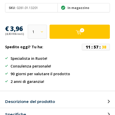
SKU:
0281.01.13201
In magazzino
€ 3,96
(4,83 IVA incl.)
1
1
:
5
7
:
3
8
Spedito oggi? Tu ha:
Specialista in Ruote!
Consulenza personale!
90 giorni per valutare il prodotto
2 anni di garanzia!
Descrizione del prodotto
Specifiche