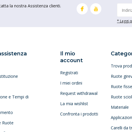
tta la nostra Assistenza clienti.
* Leggi qu
 assistenza
Il mio
Categor
account
Trova prod
Registrati
stituzione
Ruote girev
I miei ordini
Ruote fiss
Request withdrawal
zione e Tempi di
Ruote scio
La mia wishlist
Materiale
amento
Confronta i prodotti
Applicazio
e Ruote
Carelli da 