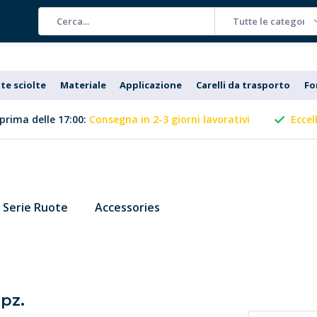
Tutte le categorie
te sciolte
Materiale
Applicazione
Carelli da trasporto
Fo
prima delle 17:00:
Consegna in 2-3 giorni lavorativi
Eccel
Serie Ruote
Accessories
pz.