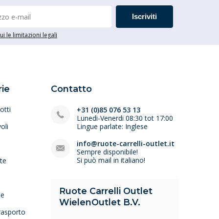
Iscriviti
i le limitazioni legali
ie
Contatto
otti
+31 (0)85 076 53 13
Lunedi-Venerdi 08:30 tot 17:00
oli
Lingue parlate: Inglese
e
info@ruote-carrelli-outlet.it
Sempre disponibile!
Si può mail in italiano!
lte
Ruote Carrelli Outlet
ne
WielenOutlet B.V.
trasporto