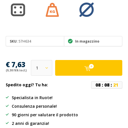
SKU:
57H634
In magazzino
€ 7,63
(9,30 IVA incl.)
0
8
:
0
8
:
2
1
Spedito oggi? Tu ha:
Specialista in Ruote!
Consulenza personale!
90 giorni per valutare il prodotto
2 anni di garanzia!