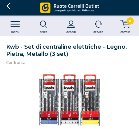
0
menu
cerca
accedi
service
carrello
Kwb - Set di centraline elettriche - Legno,
Pietra, Metallo (3 set)
Confronta