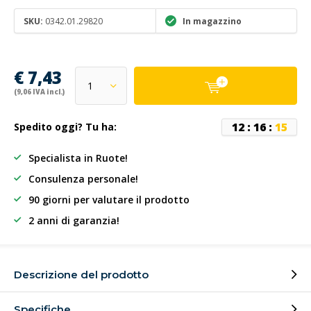
SKU:
0342.01.29820
In magazzino
€ 7,43
(9,06 IVA incl.)
1
2
:
1
6
:
1
5
Spedito oggi? Tu ha:
Specialista in Ruote!
Consulenza personale!
90 giorni per valutare il prodotto
2 anni di garanzia!
Descrizione del prodotto
Specifiche