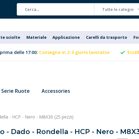
Tutte le categorie
te sciolte
Materiale
Applicazione
Carelli da trasporto
Fo
prima delle 17:00:
Consegna in 2-3 giorni lavorativi
Eccel
Serie Ruote
Accessories
della - HCP - Nero - M8X30 (25 pezzi)
o - Dado - Rondella - HCP - Nero - M8X3