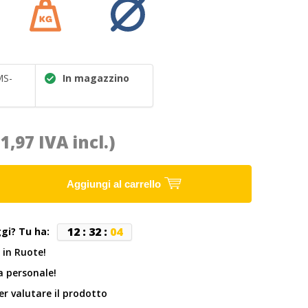
MS-
In magazzino
11,97 IVA incl.)
Aggiungi al carrello
1
2
:
3
2
:
0
4
ggi? Tu ha:
 in Ruote!
 personale!
er valutare il prodotto