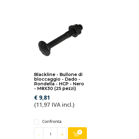
Blackline - Bullone di
bloccaggio - Dado -
Rondella - HCP - Nero
- M8X30 (25 pezzi)
€ 9,81
(11,97 IVA incl.)
Confronta
-
+