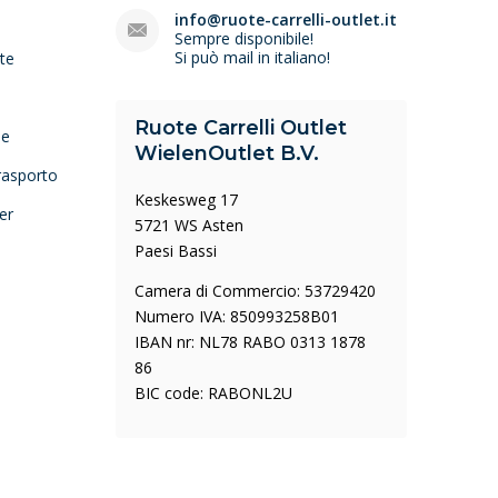
e
info@ruote-carrelli-outlet.it
Sempre disponibile!
Si può mail in italiano!
lte
Ruote Carrelli Outlet
ne
WielenOutlet B.V.
trasporto
Keskesweg 17
er
5721 WS Asten
Paesi Bassi
Camera di Commercio: 53729420
Numero IVA: 850993258B01
IBAN nr: NL78 RABO 0313 1878
86
BIC code: RABONL2U