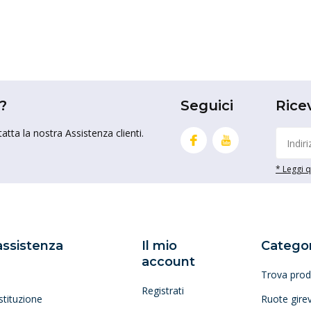
?
Seguici
Rice
tta la nostra Assistenza clienti.
* Leggi qu
 assistenza
Il mio
Categor
account
Trova prod
Registrati
stituzione
Ruote girev