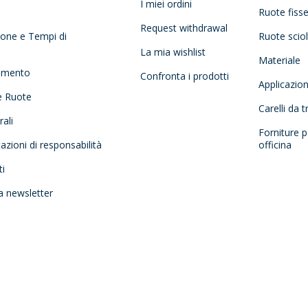
I miei ordini
Ruote fiss
Request withdrawal
zione e Tempi di
Ruote scio
La mia wishlist
Materiale
amento
Confronta i prodotti
Applicazio
e Ruote
Carelli da 
ali
Forniture p
tazioni di responsabilità
officina
ti
la newsletter