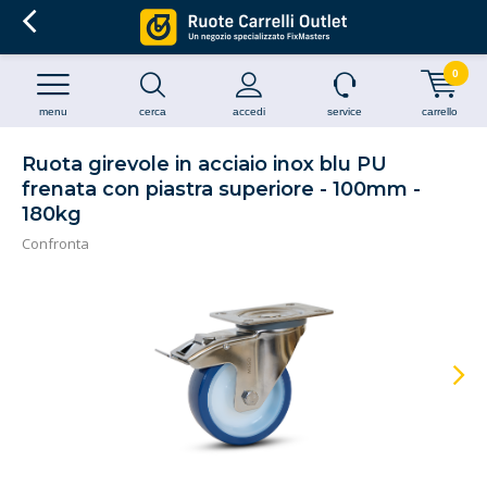
0
menu
cerca
accedi
service
carrello
Ruota girevole in acciaio inox blu PU
frenata con piastra superiore - 100mm -
180kg
Confronta