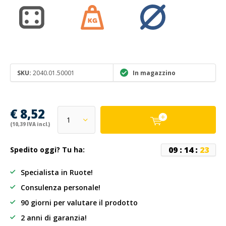
SKU:
2040.01.50001
In magazzino
€ 8,52
(10,39 IVA incl.)
0
9
:
1
4
:
2
3
Spedito oggi? Tu ha:
Specialista in Ruote!
Consulenza personale!
90 giorni per valutare il prodotto
2 anni di garanzia!