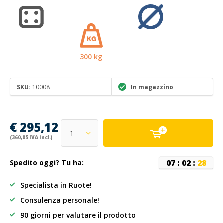
300 kg
SKU:
10008
In magazzino
€ 295,12
(360,05 IVA incl.)
0
7
:
0
2
:
2
7
Spedito oggi? Tu ha:
Specialista in Ruote!
Consulenza personale!
90 giorni per valutare il prodotto