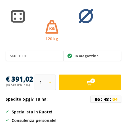
120 kg
SKU:
10010
In magazzino
€ 391,02
(477,04 IVA incl.)
0
6
:
4
8
:
0
4
Spedito oggi? Tu ha:
Specialista in Ruote!
Consulenza personale!