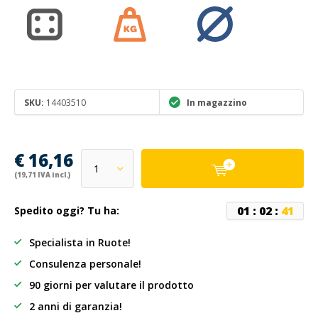
SKU:
14403510
In magazzino
€ 16,16
(19,71 IVA incl.)
0
1
:
0
2
:
4
1
Spedito oggi? Tu ha:
Specialista in Ruote!
Consulenza personale!
90 giorni per valutare il prodotto
2 anni di garanzia!