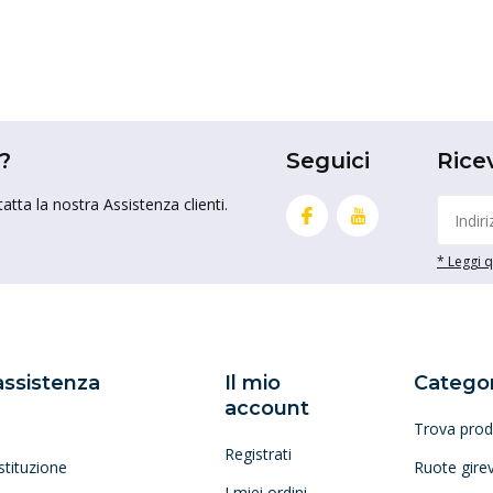
?
Seguici
Rice
tta la nostra Assistenza clienti.
* Leggi qu
 assistenza
Il mio
Categor
account
Trova prod
Registrati
stituzione
Ruote girev
I miei ordini