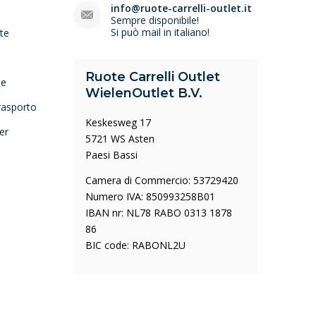
e
info@ruote-carrelli-outlet.it
Sempre disponibile!
Si può mail in italiano!
lte
Ruote Carrelli Outlet
ne
WielenOutlet B.V.
trasporto
Keskesweg 17
er
5721 WS Asten
Paesi Bassi
Camera di Commercio: 53729420
Numero IVA: 850993258B01
IBAN nr: NL78 RABO 0313 1878
86
BIC code: RABONL2U