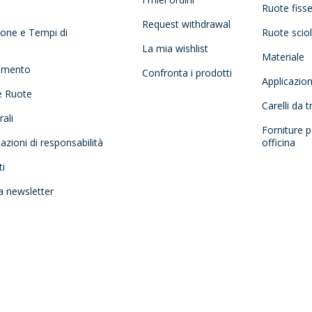
Ruote fiss
Request withdrawal
zione e Tempi di
Ruote scio
La mia wishlist
Materiale
amento
Confronta i prodotti
Applicazio
e Ruote
Carelli da 
ali
Forniture p
tazioni di responsabilità
officina
ti
la newsletter