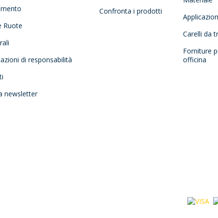
amento
Confronta i prodotti
Applicazio
e Ruote
Carelli da 
ali
Forniture p
tazioni di responsabilità
officina
ti
la newsletter