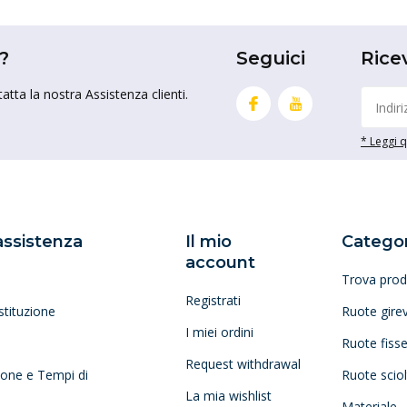
?
Seguici
Rice
tta la nostra Assistenza clienti.
* Leggi qu
 assistenza
Il mio
Categor
account
Trova prod
Registrati
stituzione
Ruote girev
I miei ordini
Ruote fiss
Request withdrawal
zione e Tempi di
Ruote scio
La mia wishlist
Materiale