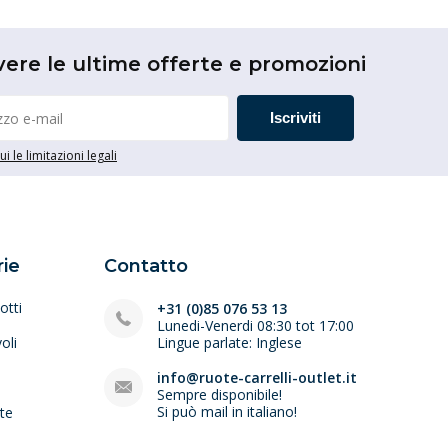
vere le ultime offerte e promozioni
Iscriviti
i le limitazioni legali
ie
Contatto
otti
+31 (0)85 076 53 13
Lunedi-Venerdi 08:30 tot 17:00
oli
Lingue parlate: Inglese
e
info@ruote-carrelli-outlet.it
Sempre disponibile!
Si può mail in italiano!
lte