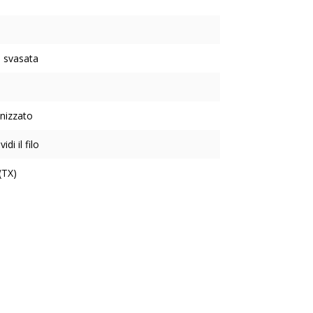
 svasata
nizzato
idi il filo
(TX)