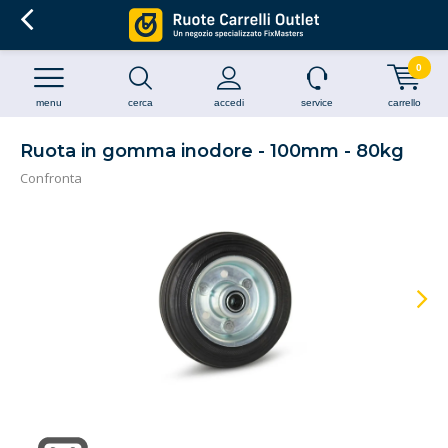
0
menu
cerca
accedi
service
carrello
Ruota in gomma inodore - 100mm - 80kg
Confronta