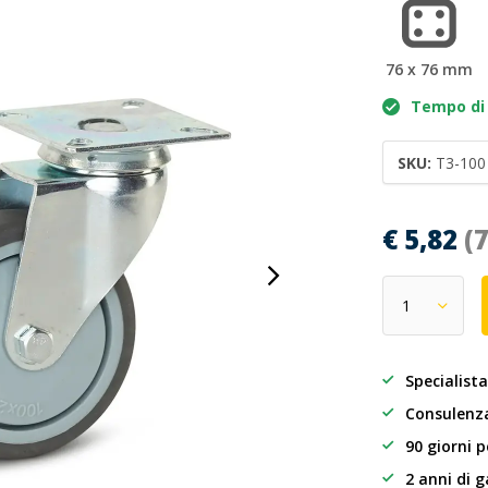
76 x 76 mm
Tempo di 
SKU:
T3-100
€ 5,82
(
Specialista
Consulenza
90 giorni p
2 anni di 