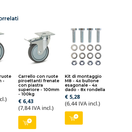
orrelati
 ruote
Carrello con ruote
Kit di montaggio
m -
piroettanti frenate
M8 - 4x bullone
con piastra
esagonale - 4x
superiore - 100mm
dado - 8x rondella
- 100kg
€ 5,28
cl.)
€ 6,43
(6,44 IVA incl.)
(7,84 IVA incl.)