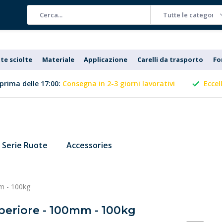
Tutte le categorie
te sciolte
Materiale
Applicazione
Carelli da trasporto
Fo
prima delle 17:00:
Consegna in 2-3 giorni lavorativi
Eccel
Serie Ruote
Accessories
mm - 100kg
uperiore - 100mm - 100kg