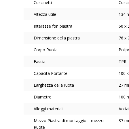
Cuscinetti
Cusci
Altezza utile
134 
Interasse fori piastra
60 x
Dimensione della piastra
76 x
Corpo Ruota
Polip
Fascia
TPR
Capacità Portante
100 k
Larghezza della ruota
27 
Diametro
100 
Alloggi materiali
Accia
Mezzo Piastra di montaggio – mezzo
37 
Ruote