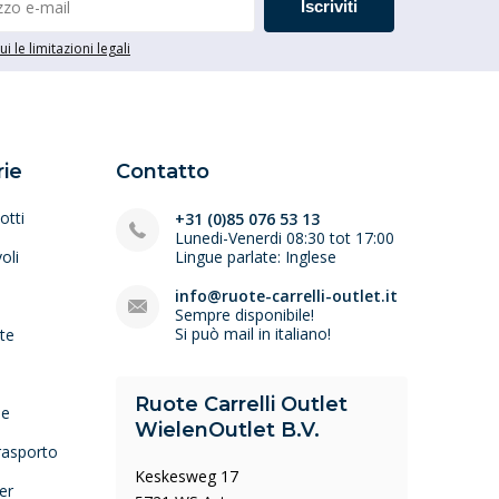
Iscriviti
i le limitazioni legali
ie
Contatto
otti
+31 (0)85 076 53 13
Lunedi-Venerdi 08:30 tot 17:00
oli
Lingue parlate: Inglese
e
info@ruote-carrelli-outlet.it
Sempre disponibile!
Si può mail in italiano!
lte
Ruote Carrelli Outlet
ne
WielenOutlet B.V.
trasporto
Keskesweg 17
er