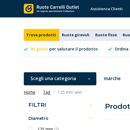
Assistenza Clienti
Trova prodotti
Ruote girevoli
Ruote fisse
Ruo
90 giorni
per valutare il prodotto
Ordina 
Scegli una categoria
marche
Home
Tag
125 mm wiel
FILTRI
Prodot
Diametro
125 mm
(3)