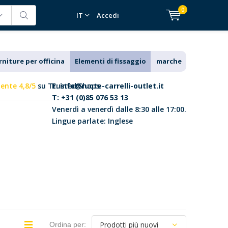
0
IT
Accedi
rniture per officina
Elementi di fissaggio
marche
lente 4,8/5
su Trusted Shops
E:
info@ruote-carrelli-outlet.it
T: +31 (0)85 076 53 13
Venerdì a venerdì dalle 8:30 alle 17:00.
Lingue parlate: Inglese
Ordina per: