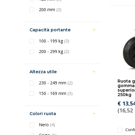
200 mm
(2)
Capacità portante
100 - 199 kg
(3)
200 - 299 kg
(2)
Altezza utile
Ruota g
230 - 249 mm
(2)
gomma 
superio
150 - 169 mm
(3)
250kg
€ 13,5
(16,52 
Colori ruota
Nero
(4)
Conf