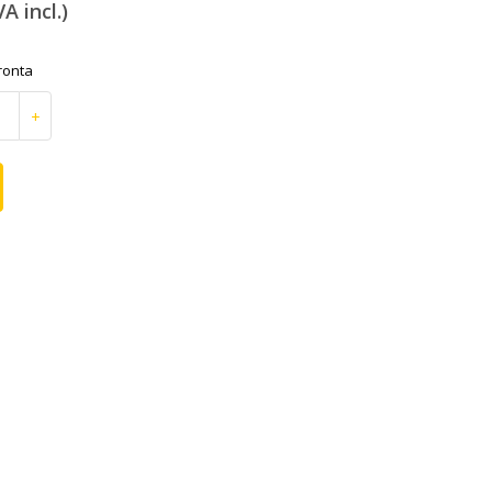
VA incl.)
ronta
+