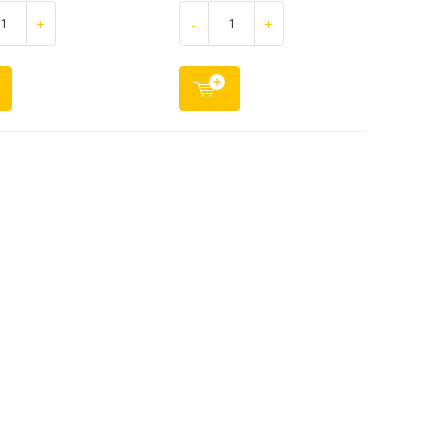
+
-
+