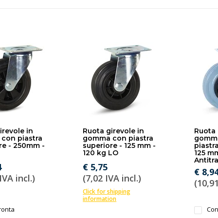
irevole in
Ruota girevole in
Ruota 
con piastra
gomma con piastra
gomma
re - 250mm -
superiore - 125 mm -
piastr
120 kg LO
125 mm
Antitr
4
€ 5,75
€ 8,9
IVA incl.)
(7,02 IVA incl.)
(10,91
Click for shipping
information
ronta
Con