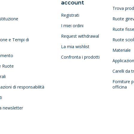
account
Trova prod
Registrati
stituzione
Ruote girev
I miei ordini
Ruote fiss
Request withdrawal
zione e Tempi di
Ruote scio
La mia wishlist
Materiale
amento
Confronta i prodotti
Applicazio
e Ruote
Carelli da 
ali
Forniture p
tazioni di responsabilità
officina
ti
la newsletter