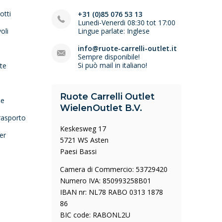
otti
+31 (0)85 076 53 13
Lunedi-Venerdi 08:30 tot 17:00
oli
Lingue parlate: Inglese
e
info@ruote-carrelli-outlet.it
Sempre disponibile!
Si può mail in italiano!
lte
Ruote Carrelli Outlet
ne
WielenOutlet B.V.
trasporto
Keskesweg 17
er
5721 WS Asten
Paesi Bassi
Camera di Commercio: 53729420
Numero IVA: 850993258B01
IBAN nr: NL78 RABO 0313 1878
86
BIC code: RABONL2U