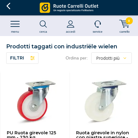
0
menu
cerca
accedi
service
carrello
Prodotti taggati con industriële wielen
FILTRI
Ordina per:
PU Ruota girevole 125
Ruota girevole in nylon
mm - 230 kg
con piastra superiore -